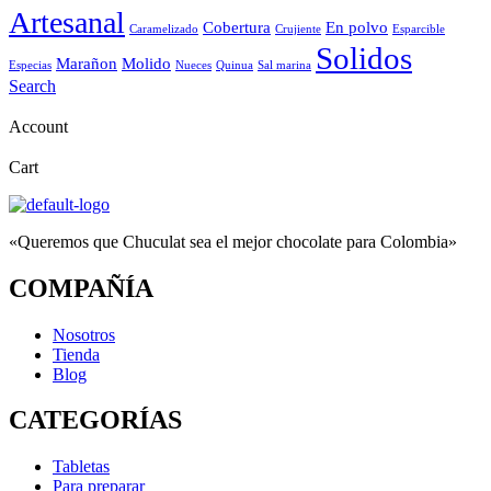
Artesanal
Cobertura
En polvo
Caramelizado
Crujiente
Esparcible
Solidos
Marañon
Molido
Especias
Nueces
Quinua
Sal marina
Search
Account
Cart
«Queremos que Chuculat sea el mejor chocolate para Colombia»
COMPAÑÍA
Nosotros
Tienda
Blog
CATEGORÍAS
Tabletas
Para preparar