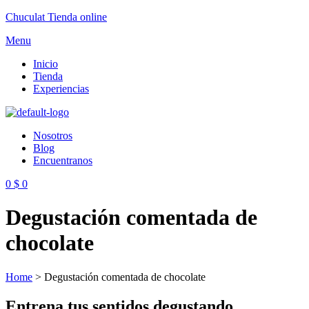
Chuculat Tienda online
Menu
Inicio
Tienda
Experiencias
Nosotros
Blog
Encuentranos
0
$
0
Degustación comentada de
chocolate
Home
>
Degustación comentada de chocolate
Entrena tus sentidos degustando